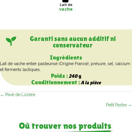
Lait de
vache
Garanti sans aucun additif ni
conservateur
Ingrédients
Lait de vache entier pasteurisé (Origine France), présure, sel, calcium
et ferments lactiques.
Poids :
240
g
Conditionnement :
A la pièce
Posts
← Pavé de Lozère
Petit Pastre →
navigation
Où trouver nos produits